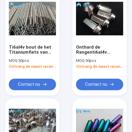
Ti6al4v bout de het
Onthard de
Titaniumfiets van
Rangenti6al4v
het
Automobiel
MOQ:
50pcs
MOQ:
50pcs
Titaniumbevestigingsmiddel
Bevestigingsmiddel
Ontvang de meest recente Prijs
Ontvang de meest recente Prijs
Gr5 Dubbele
van de Titaniumbout
Beëindigenstomp
vast
Contact nu
Contact nu
Thuis
Producten
Over ons