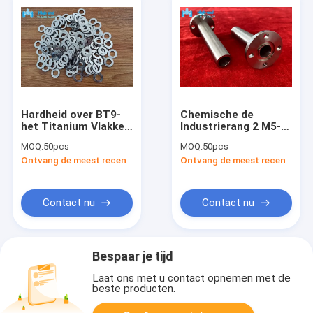
Hardheid over BT9-
Chemische de
het Titanium Vlakke
Industrierang 2 M5-
Wasmachine van het
de Schroeven van de
MOQ:
50pcs
MOQ:
50pcs
Titaniumbevestigingsmiddel
het Titaniummachine
Ontvang de meest recente Prijs
Ontvang de meest recente Prijs
34HRC M10
van CPTi van
Titaniumbouten
Contact nu
Contact nu
Bespaar je tijd
Laat ons met u contact opnemen met de
beste producten.