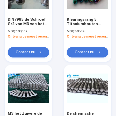
Contacteer ons
DIN7985 de Schroef
Kleuringsrang 5
Gr2 van M3 van het
Titaniumbouten
Titaniumsmeedstuk
titaniumbevestigingsmiddel
oxydeerde Metrische
MOQ:
100pcs
MOQ:
50pcs
kruist In een nis
M52
Ontvang de meest recente Prijs
Ontvang de meest recente Prijs
gezet Opgeheven
Titanium Ronde Bar
Kaashoofd
Titaniumplaat
Contact nu
Contact nu
Gesmede titaniumring
titaniumflens
titaniumschijf
Titaniumbevestigingsmiddel
Zirconium Ronde Bar
M3 het Zuivere de
De chemische