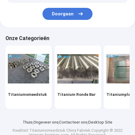
Doorgaan
Onze Categorieën
Titaniumsmeedstuk
Titanium Ronde Bar
Titaniumplaat
Thuis
Ongeveer ons
Contacteer ons
Desktop Site
Kwaliteit
Titaniumsmeedstuk
China Fabriek.Copyright © 2022
titanium-forgings.com. All Rights Reserved.