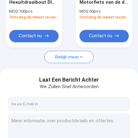
Hexuitdraaibout DIN
Motorfiets van de de
Zirconiumsmeedstuk
933 CNC van het
Nagelm52 Dubbele
MOQ:
100pcs
MOQ:
50pcs
Titaniumbevestigingsmiddel
Ingepaste Bout van
De Ring van het zirconiumsmeedstuk
Ontvang de meest recente Prijs
Ontvang de meest recente Prijs
Machinaal bewerken
het Klepgr2 Dubbele
Beëindigen
Titaniumpijpen
Contact nu
Contact nu
de montage van de titaniumpijp
Bekijk meer
Laat Een Bericht Achter
We Zullen Snel Antwoorden