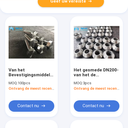
Geef uw vereiste
Van het
Het gesmede DN200-
Bevestigingsmiddelunc
van het de
van het Norsorkm650
Montagegr2
MOQ:
100pcs
MOQ:
3pcs
Titanium Metrische
Titanium van de
Ontvang de meest recente Prijs
Ontvang de meest recente Prijs
het Titaniumbouten
Takafzet van de de
Pijpmontage Deel van
het het
Uiteindelassen
Contact nu
Contact nu