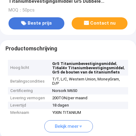
Titaniumbevestigingsmiddel Gr5 Dubbele
Beëindigenstomp vast
MOQ：50pcs
Beste prijs
Contact nu
Productomschrijving
,
Gr5 Titaniumbevestigingsmiddel
Hoog licht
,
Ti6al4v Titaniumbevestigingsmiddel
Gr5 de bouten van de titaniumfiets
T/T, L/C, Western Union, MoneyGram,
Betalingscondities
D/P
Certificering
Norsork M650
Levering vermogen
200TON/per maand
Levertijd
18 dagen
Merknaam
YIXIN TITANIUM
Bekijk meer