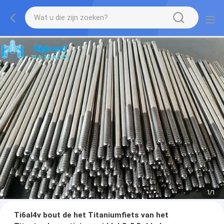
1
/
1
Ti6al4v bout de het Titaniumfiets van het