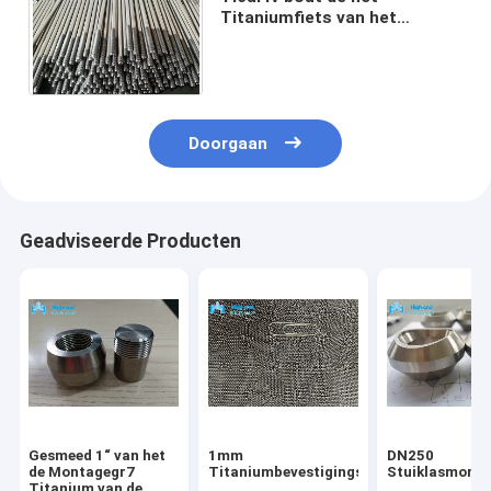
Titaniumfiets van het
Titaniumbevestigingsmiddel
Gr5 Dubbele
Beëindigenstomp vast
Doorgaan
Geadviseerde Producten
Gesmeed 1“ van het
1mm
DN250
de Montagegr7
Titaniumbevestigingsmiddel
Stuiklasmont
Titanium van de