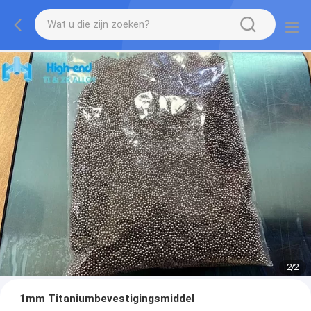
2
/
2
1mm Titaniumbevestigingsmiddel