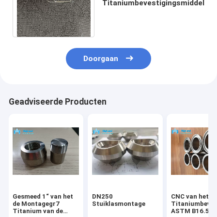
Titaniumbevestigingsmiddel
Doorgaan
Geadviseerde Producten
Gesmeed 1“ van het
DN250
CNC van het h
de Montagegr7
Stuiklasmontage
Titaniumbeves
Titanium van de
ASTM B16.5 va