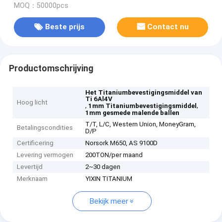
MOQ：50000pcs
Beste prijs
Contact nu
Productomschrijving
Het Titaniumbevestigingsmiddel van
Ti 6Al4V
Hoog licht
,
,
1mm Titaniumbevestigingsmiddel
1mm gesmede malende ballen
T/T, L/C, Western Union, MoneyGram,
Betalingscondities
D/P
Certificering
Norsork M650, AS 9100D
Levering vermogen
200TON/per maand
Levertijd
2~30 dagen
Merknaam
YIXIN TITANIUM
Bekijk meer