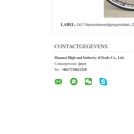
LABEL:
,
Gr2 Titaniumbevestigingsmiddel
D
CONTACTGEGEVENS
Shaanxi High-end Industry &Trade Co., Ltd.
Contactpersoon:
joyce
Tel.:
+8617719622318