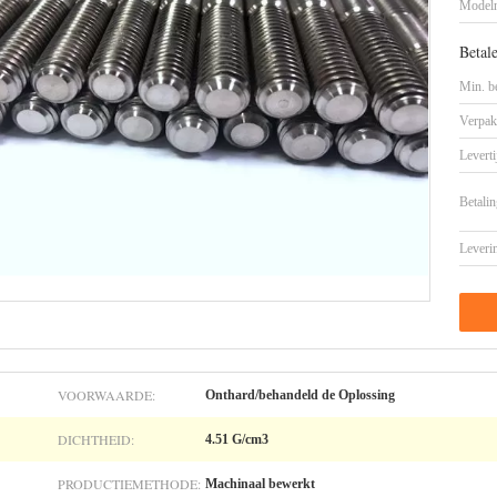
Model
Betal
Min. be
Verpak
Leverti
Betalin
Leveri
VOORWAARDE:
Onthard/behandeld de Oplossing
DICHTHEID:
4.51 G/cm3
PRODUCTIEMETHODE:
Machinaal bewerkt