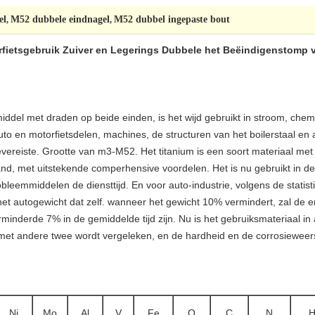
el
M52 dubbele eindnagel
M52 dubbel ingepaste bout
,
,
fietsgebruik Zuiver en Legerings Dubbele het Beëindigenstomp 
iddel met draden op beide einden, is het wijd gebruikt in stroom, chemi
to en motorfietsdelen, machines, de structuren van het boilerstaal en
vereiste. Grootte van m3-M52. Het titanium is een soort materiaal met
d, met uitstekende comperhensive voordelen. Het is nu gebruikt in de
obleemmiddelen de diensttijd. En voor auto-industrie, volgens de statis
et autogewicht dat zelf. wanneer het gewicht 10% vermindert, zal de 
erminderde 7% in de gemiddelde tijd zijn. Nu is het gebruiksmateriaal i
met andere twee wordt vergeleken, en de hardheid en de corrosieweerst
Ni
Mo
Al
V
Fe
O
C
N