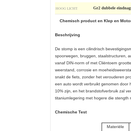
HOOG LICHT:
Gr2 dubbele eindnag
Chemisch product en Klep en Motor
Beschrijving
De stomp is een cilindrisch bevestigingsm
spoorwegen, bruggen, staalstructuren, au
vanaf DIN-norm of met Cliëntoem grootte
weerstand, corrosie en moeheidsweerstan
snakt de fiets, zonder het verouderen pr
een auto wordt verbruikt genomen door h
10% zijn, en het brandstofverbruik zal v
titaniumlegering met hogere die stength 
Chemische Test
Materiële