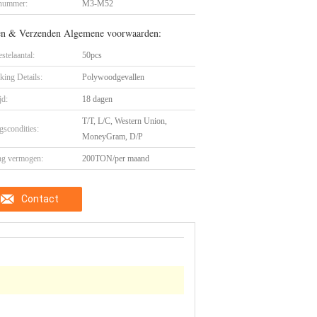
nummer:
M3-M52
en & Verzenden Algemene voorwaarden:
stelaantal:
50pcs
king Details:
Polywoodgevallen
jd:
18 dagen
T/T, L/C, Western Union,
gscondities:
MoneyGram, D/P
ng vermogen:
200TON/per maand
Contact