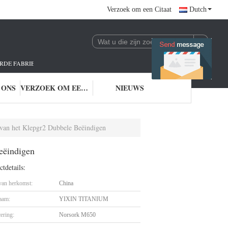
Verzoek om een Citaat
Dutch
RDE FABRIEK VAN AS9100& NORSOK M650.
 ONS
VERZOEK OM EEN CITAAT
NIEUWS
van het Klepgr2 Dubbele Beëindigen
eëindigen
tdetails:
 van herkomst:
China
aam:
YIXIN TITANIUM
cering:
Norsork M650