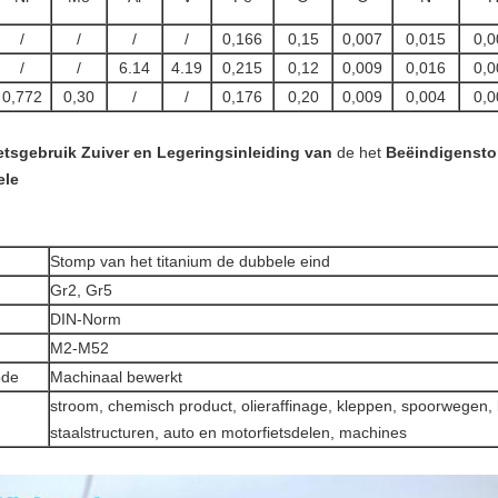
/
/
/
/
0,166
0,15
0,007
0,015
0,0
/
/
6.14
4.19
0,215
0,12
0,009
0,016
0,0
0,772
0,30
/
/
0,176
0,20
0,009
0,004
0,0
etsgebruik Zuiver en Legerings
inleiding
van
de het
Beëindigenst
ele
Stomp van het titanium de dubbele eind
Gr2, Gr5
DIN-Norm
M2-M52
ode
Machinaal bewerkt
stroom, chemisch product, olieraffinage, kleppen, spoorwegen,
staalstructuren, auto en motorfietsdelen, machines