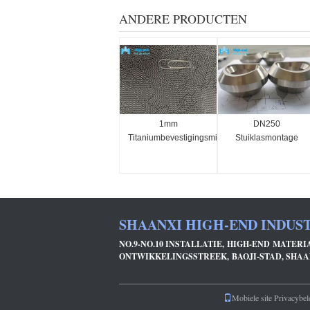
ANDERE PRODUCTEN
1mm
DN250
Titaniumbevestigingsmiddel
Stuiklasmontage
SHAANXI HIGH-END INDUST
NO.9-NO.10 INSTALLATIE, HIGH-END MATER
ONTWIKKELINGSSTREEK, BAOJI-STAD, SHAA
Mobiele site
Privacybel