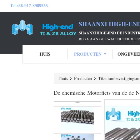
Tel.:
86-917-3909555
SHAANXI HIGH-END
SHAANXIHIGH-END DE INDUSTRI
BEGA AAN GEKWALIFICEERDE PR
HUIS
PRODUCTEN
ONGEVEE
Thuis
Producten
Titaniumbevestigingsm
De chemische Motorfiets van de de 