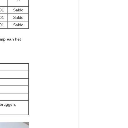
01
Saldo
01
Saldo
01
Saldo
omp van
het
 bruggen,