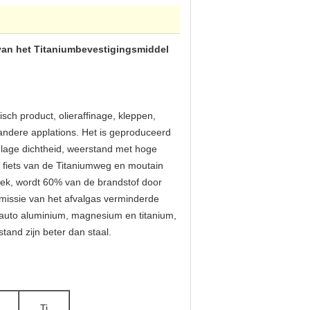
van het Titaniumbevestigingsmiddel
sch product, olieraffinage, kleppen,
 andere applations. Het is geproduceerd
 lage dichtheid, weerstand met hoge
 fiets van de Titaniumweg en moutain
tiek, wordt 60% van de brandstof door
emissie van het afvalgas verminderde
n auto aluminium, magnesium en titanium,
and zijn beter dan staal.
H
Ti