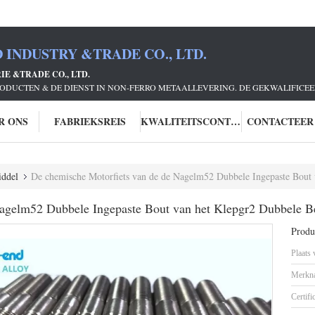
 INDUSTRY &TRADE CO., LTD.
E &TRADE CO., LTD.
ODUCTEN & DE DIENST IN NON-FERRO METAALLEVERING. DE GEKWALIFICEE
R ONS
FABRIEKSREIS
KWALITEITSCONTROLE
CONTACTEER
iddel
De chemische Motorfiets van de de Nagelm52 Dubbele Ingepaste Bout 
Nagelm52 Dubbele Ingepaste Bout van het Klepgr2 Dubbele B
Produc
Plaats
Merkn
Certifi