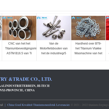
CNC van het het
Van de
Hardheid over BT9-
Titaniumbevestigingsmiddel
Motorfietsbouten van
het Titanium Vlakke
ASTM B16.5 van Ti
het de industriegr5
Wasmachine van het
het
Titanium het
Titaniumbevestigingsmidd
Titaniumschakelaar
Wielm52 Legering
34HRC M10
RY &TRADE CO., LTD.
IAALINDUSTRIETERREIN, HI-TECH
NXI-PROVINCIE, CHINA
eid
｜ China Goed Kwaliteit Titaniumsmeedstuk Leverancier.
© 2021 - 2022 titanium-forgings