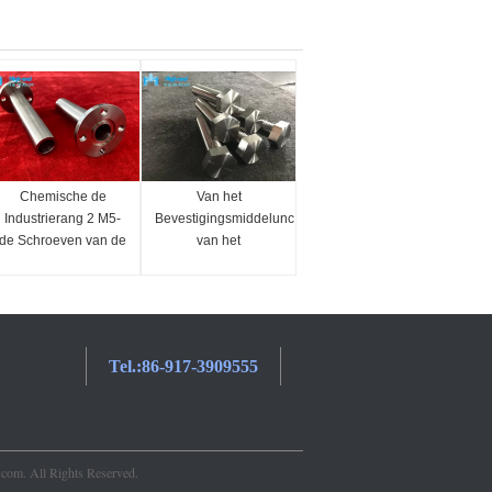
Chemische de
Van het
Industrierang 2 M5-
Bevestigingsmiddelunc
de Schroeven van de
van het
el
het Titaniummachine
Norsorkm650
van CPTi van
Titanium Metrische
Titaniumbouten
het Titaniumbouten
Tel.:
86-917-3909555
.com. All Rights Reserved.