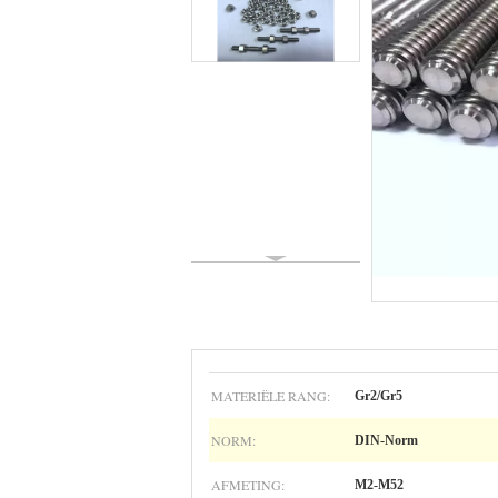
MATERIËLE RANG:
Gr2/Gr5
NORM:
DIN-Norm
AFMETING:
M2-M52