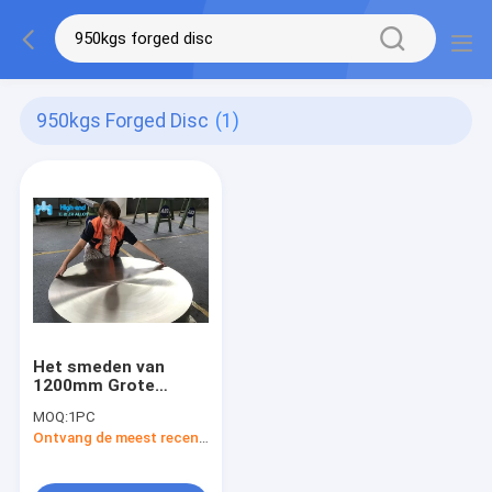
950kgs Forged Disc
(1)
Het smeden van
1200mm Grote
Gesmede Schijfrang
MOQ:
1PC
2 Astm B381 F2
Ontvang de meest recente Prijs
950kgs