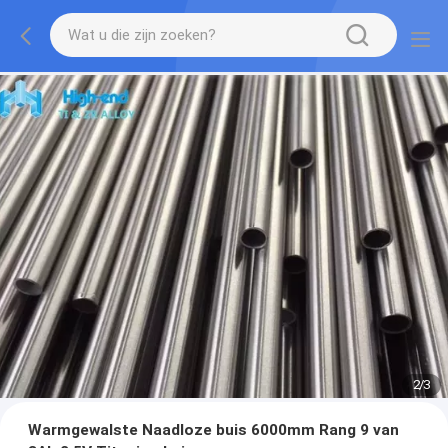
2
/
3
Warmgewalste Naadloze buis 6000mm Rang 9 van