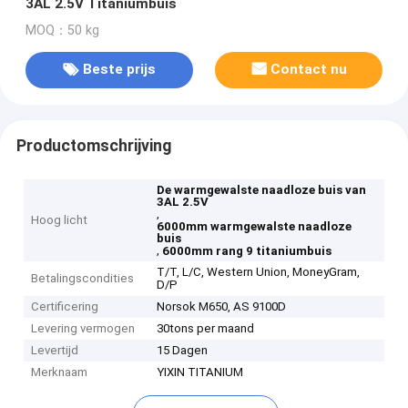
3AL 2.5V Titaniumbuis
MOQ：50 kg
Beste prijs
Contact nu
Productomschrijving
De warmgewalste naadloze buis van
3AL 2.5V
,
Hoog licht
6000mm warmgewalste naadloze
buis
,
6000mm rang 9 titaniumbuis
T/T, L/C, Western Union, MoneyGram,
Betalingscondities
D/P
Certificering
Norsok M650, AS 9100D
Levering vermogen
30tons per maand
Levertijd
15 Dagen
Merknaam
YIXIN TITANIUM