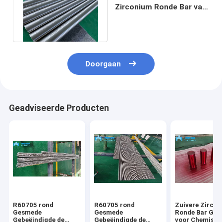
Zirconium Ronde Bar van
ASTM B550 28.57mm
AS9100
Doorgaan
Geadviseerde Producten
R60705 rond
R60705 rond
Zuivere Zirco
Gesmede
Gesmede
Ronde Bar Ge
Gebeëindigde de
Gebeëindigde de
voor Chemisch