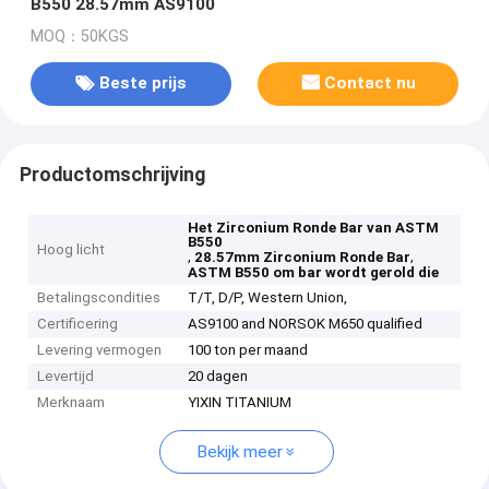
B550 28.57mm AS9100
MOQ：50KGS
Beste prijs
Contact nu
Productomschrijving
Het Zirconium Ronde Bar van ASTM
B550
Hoog licht
,
,
28.57mm Zirconium Ronde Bar
ASTM B550 om bar wordt gerold die
Betalingscondities
T/T, D/P, Western Union,
Certificering
AS9100 and NORSOK M650 qualified
Levering vermogen
100 ton per maand
Levertijd
20 dagen
Merknaam
YIXIN TITANIUM
Bekijk meer